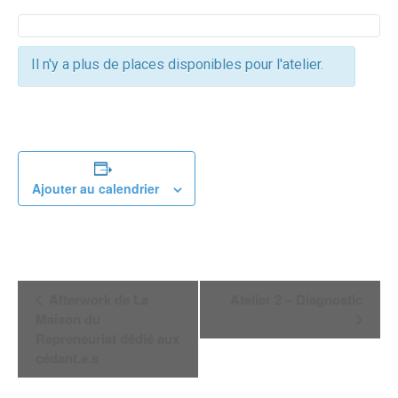
Il n'y a plus de places disponibles pour l'atelier.
Ajouter au calendrier
Navigation
Afterwork de La
Atelier 2 – Diagnostic
Maison du
Évènement
Repreneuriat dédié aux
cédant.e.s