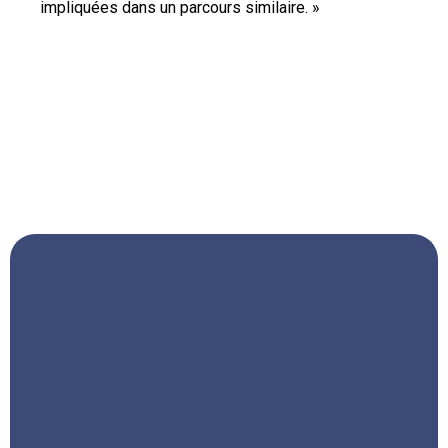
impliquées dans un parcours similaire. »
« Cette formation te donnera les bases (et plus)
pour te lancer dans le repreneuriat. »