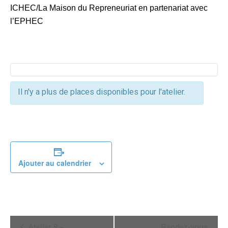
ICHEC/La Maison du Repreneuriat en partenariat avec
l’EPHEC
Il n'y a plus de places disponibles pour l'atelier.
Ajouter au calendrier
Navigation
Atelier 9 –
Rendez-vous