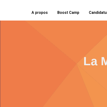
A propos
Boost Camp
Candidatu
La 