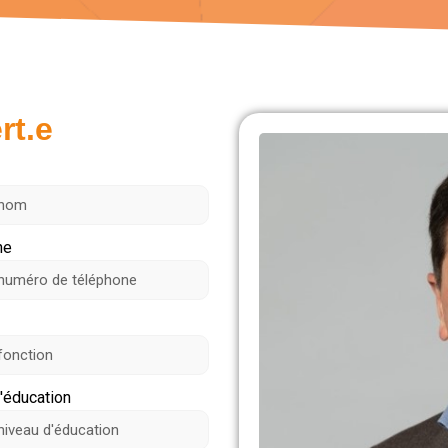
rt.e
ne
'éducation