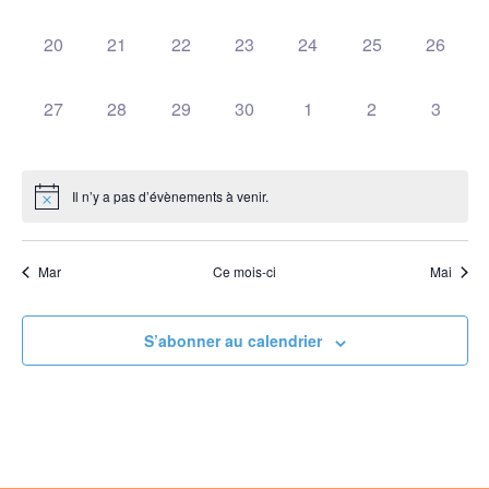
0 évènement,
0 évènement,
0 évènement,
0 évènement,
0 évènement,
0 évènement,
0 évène
20
21
22
23
24
25
26
0 évènement,
0 évènement,
0 évènement,
0 évènement,
0 évènement,
0 évènement,
0 évèn
27
28
29
30
1
2
3
Il n’y a pas d’évènements à venir.
Mar
Ce mois-ci
Mai
S’abonner au calendrier