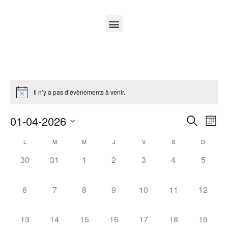
Il n’y a pas d’évènements à venir.
01-04-2026
Rech
Na
Recherche
Mois
Sélectionnez
de
et
une
Calendrier
L
M
M
J
V
S
D
date.
vu
navig
0 évènement,
0 évènement,
0 évènement,
0 évènement,
0 évènement,
0 évènement,
0 évèn
30
31
1
2
3
4
5
de
Év
de
Évènements
0 évènement,
0 évènement,
0 évènement,
0 évènement,
0 évènement,
0 évènement,
0 évène
6
7
8
9
10
11
12
vues
Évèn
0 évènement,
0 évènement,
0 évènement,
0 évènement,
0 évènement,
0 évènement,
0 évène
13
14
15
16
17
18
19